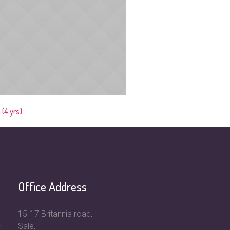
(4 yrs)
Lucy (8 yrs)
Office Address
15-17 Britannia road,
Sale,