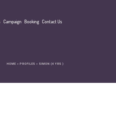
s
Campaign
Booking
Contact Us
HOME
»
PROFILES
»
SIMON (4 YRS )