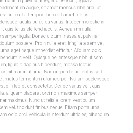
lementum pulvinar. Integer bibendum, ligula a
ndimentum augue, sit amet rhoncus nibh arcu ut
vestibulum. Ut tempor libero sit amet metus
risque iaculis purus eu varius. Integer molestie in
t quis tellus eleifend iaculis. Aenean mi nulla,
s semper ligula. Donec dictum massa et pulvinar
bulum posuere. Proin nulla erat, fringilla a sem vel,
 urna eget neque imperdiet efficitur. Aliquam odio
, bibendum in velit. Quisque pellentesque nibh ut sem
um, ligula a dapibus bibendum, massa lectus
s nibh arcu ut urna. Nam imperdiet id lectus sed
met metus fermentum ullamcorper. Nullam scelerisque
stie in leo et consectetur. Donec varius velit quis
nulla, aliquam placerat orci non, maximus semper
inar maximus. Nunc ut felis a lorem vestibulum
a sem vel, tincidunt finibus neque. Etiam porta urna
uam odio orci, vehicula in interdum ultricies, bibendum