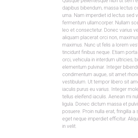
Quisque pellentesque nibh ut sem e
dapibus bibendum, massa lectus co
urna. Nam imperdiet id lectus sed 
fermentum ullamcorper. Nullam scele
leo et consectetur. Donec varius veli
aliquam placerat orci non, maximu
maximus. Nunc ut felis a lorem vesti
tincidunt finibus neque. Etiam porta
orci, vehicula in interdum ultricies
elementum pulvinar. Integer bibend
condimentum augue, sit amet rhoncu
vestibulum. Ut tempor libero sit a
iaculis purus eu varius. Integer mole
tellus eleifend iaculis. Aenean mi 
ligula. Donec dictum massa et pulv
posuere. Proin nulla erat, fringilla 
eget neque imperdiet efficitur. Aliq
in velit.