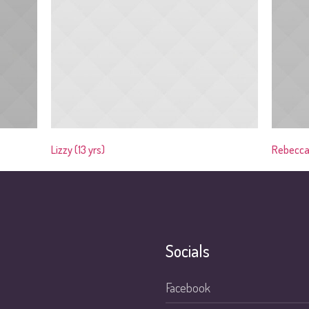
Lizzy (13 yrs)
Rebecca 
Socials
Facebook