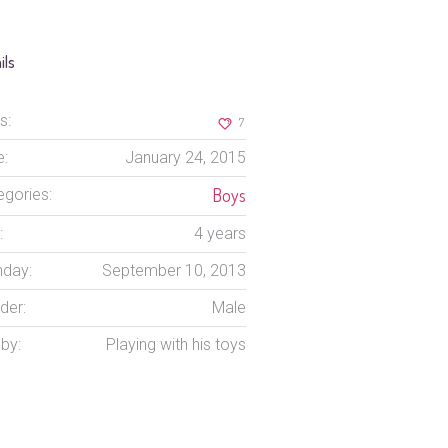
ils
s:
7
e:
January 24, 2015
Boys
egories:
:
4 years
hday:
September 10, 2013
der:
Male
by:
Playing with his toys