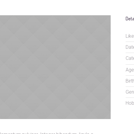
Deta
Like
Dat
Cat
Age
Birt
Gen
Hob