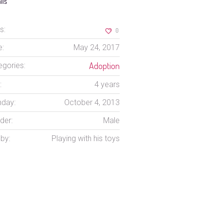
ils
s:
0
e:
May 24, 2017
Adoption
egories:
:
4 years
hday:
October 4, 2013
der:
Male
by:
Playing with his toys