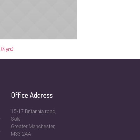
(4 yrs)
Lucy (8 yrs)
Office Address
15-17 Britannia road,
Sale,
Greater Manchester,
M33 2AA