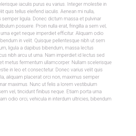
risque iaculis purus eu varius. Integer molestie in
t quis tellus eleifend iaculis. Aenean mi nulla,
s semper ligula. Donec dictum massa et pulvinar
bulum posuere. Proin nulla erat, fringilla a sem vel,
 urna eget neque imperdiet efficitur. Aliquam odio
, bibendum in velit. Quisque pellentesque nibh ut sem
um, ligula a dapibus bibendum, massa lectus
s nibh arcu ut urna. Nam imperdiet id lectus sed
met metus fermentum ullamcorper. Nullam scelerisque
stie in leo et consectetur. Donec varius velit quis
nulla, aliquam placerat orci non, maximus semper
inar maximus. Nunc ut felis a lorem vestibulum
a sem vel, tincidunt finibus neque. Etiam porta urna
uam odio orci, vehicula in interdum ultricies, bibendum