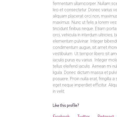
fermentum ullamcorper. Nullam scele
leo et consectetur. Donec varius veli
aliquam placerat orci non, maximu
maximus. Nunc ut felis a lorem vesti
tincidunt finibus neque. Etiam porta
orci, vehicula in interdum ultricies
elementum pulvinar. Integer bibend
condimentum augue, sit amet rhoncu
vestibulum. Ut tempor libero sit a
iaculis purus eu varius. Integer mole
tellus eleifend iaculis. Aenean mi 
ligula. Donec dictum massa et pulv
posuere. Proin nulla erat, fringilla 
eget neque imperdiet efficitur. Aliq
in velit.
Like this profile?
Facebook
Twitter
Pinterest