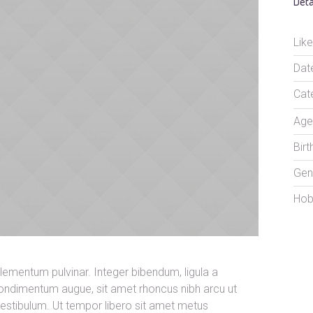
Deta
Like
Dat
Cat
Age
Birt
Gen
Hob
lementum pulvinar. Integer bibendum, ligula a
ndimentum augue, sit amet rhoncus nibh arcu ut
vestibulum. Ut tempor libero sit amet metus